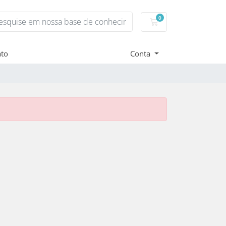
0
Carrinho de Compr
ato
Conta