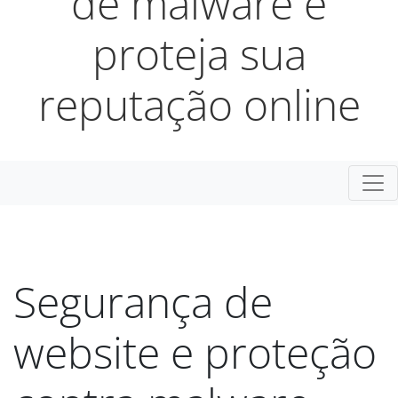
de malware e
proteja sua
reputação online
Alte
Segurança de
website e proteção